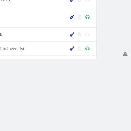
ik
hoslavenství
stian Bach
LA