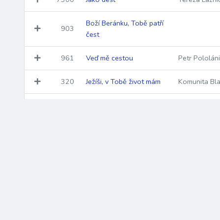
Boží Beránku, Tobě patří
903
čest
961
Veď mě cestou
Petr Pololán
320
Ježíši, v Tobě život mám
Komunita Bla
Jdu klanět se ti k jeslím
3518
Johann Seba
sám
141
Bonum est confidere
Taizé
Kříž
1186
fra Michael
Amen, amen
917
Vyvyšuj svého Pána