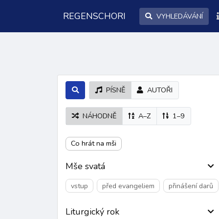
REGENSCHORI
VYHLEDÁVÁNÍ
PÍSNĚ
AUTOŘI
NÁHODNĚ
A–Z
1–9
Co hrát na mši
Mše svatá
vstup
před evangeliem
přinášení darů
Liturgický rok