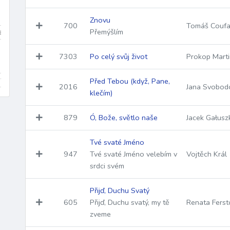
Znovu
700
Tomáš Coufa
Přemýšlím
a
kánon
koleda
píseň
chorál
evangelijní moteto
7303
Po celý svůj život
Prokop Mart
itera
varhany
schola / sbor
baryton
tuba
triangl
Před Tebou (když, Pane,
2016
Jana Svobod
klečím)
879
Ó, Bože, světlo naše
Jacek Gałusz
Tvé svaté Jméno
947
Tvé svaté Jméno velebím v
Vojtěch Král
srdci svém
Přijď, Duchu Svatý
605
Přijď, Duchu svatý, my tě
Renata Ferst
zveme