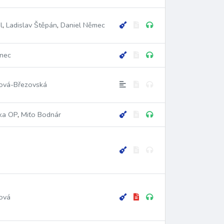
l
,
Ladislav Štěpán
,
Daniel Němec
žalozpěv
litanie
liturgické drama
antifona k Magnificat
inec
zvony
příčná flétna
lid
soprán
alt
tenor
bas
ová-Březovská
ka OP
,
Miťo Bodnár
ová