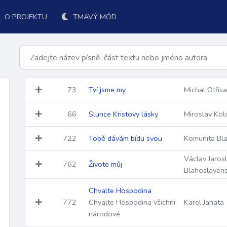
O PROJEKTU
TMAVÝ MÓD
73
Tví jsme my
Michal Otřísa
66
Slunce Kristovy lásky
Miroslav Kol
722
Tobě dávám bídu svou
Komunita Bla
Václav Jaros
762
Živote můj
Blahoslavens
Chvalte Hospodina
k přijímání
po přijímání
závěr
ordinárium
responsoriá
772
Chvalte Hospodina všichni
Karel Janata
národové