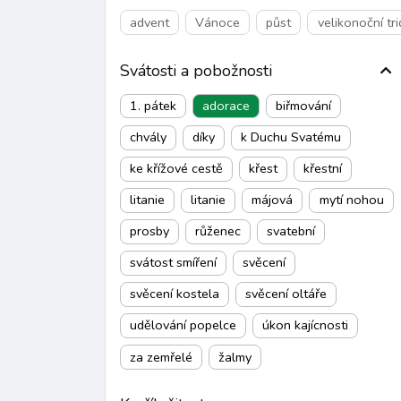
advent
Vánoce
půst
velikonoční tr
Svátosti a pobožnosti
1. pátek
adorace
biřmování
chvály
díky
k Duchu Svatému
ke křížové cestě
křest
křestní
litanie
litanie
májová
mytí nohou
prosby
růženec
svatební
svátost smíření
svěcení
svěcení kostela
svěcení oltáře
udělování popelce
úkon kajícnosti
za zemřelé
žalmy