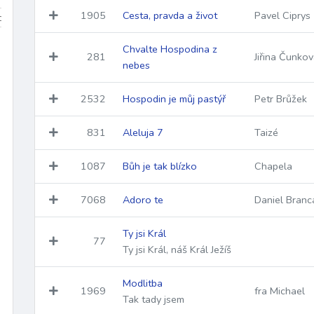
1905
Cesta, pravda a život
Pavel Ciprys
iduum
Velikonoce
mezidobí
Chvalte Hospodina z
281
Jiřina Čunko
nebes
2532
Hospodin je můj pastýř
Petr Brůžek
831
Aleluja 7
Taizé
1087
Bůh je tak blízko
Chapela
7068
Adoro te
Daniel Branc
Ty jsi Král
77
Ty jsi Král, náš Král Ježíš
Modlitba
1969
fra Michael
Tak tady jsem