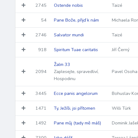
2745
Ostende nobis
Taizé
54
Pane Bože, přijď k nám
Michaela Ro
2746
Salvator mundi
Taizé
918
Spiritum Tuae caritatis
Jiří Černý
Žalm 33
2094
Zaplesejte, spravedliví,
Pavel Osoha
Hospodinu
3445
Ecce panis angelorum
Bohuslav Kor
1471
Ty, Ježíši, jsi přítomen
Willi Türk
1492
Pane můj (tady mě máš)
Dominik Jaše
7300
Jako déšť
Tereza Lázni