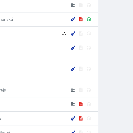
manská
LA
ejs
k
čková