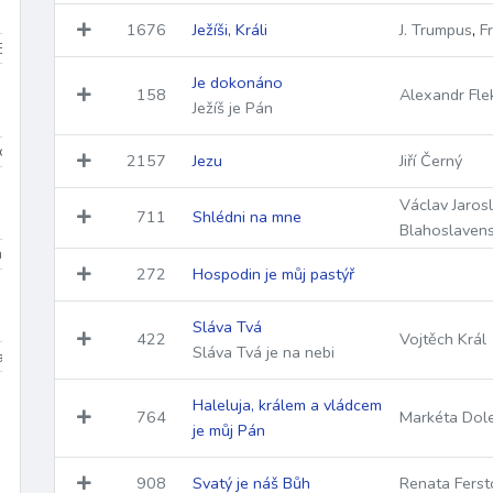
1676
Ježíši, Králi
J. Trumpus
,
Fr
Beránek Boží
Bible
biřmování
bolest
bouře
Boží bl
Je dokonáno
158
Alexandr Fle
Ježíš je Pán
Dominik
sv. Tomáš More
sv. Jan Bosco
sv. František z Assisi
2157
Jezu
Jiří Černý
Václav Jaros
711
Shlédni na mne
Blahoslavens
na 3
Dolany/Blahoslavenství
Chvalozpěvy 1
Chvalozpěvy
272
Hospodin je můj pastýř
Sláva Tvá
422
Vojtěch Král
Sláva Tvá je na nebi
a
polština
němčina
francouzština
španělština
port
Haleluja, králem a vládcem
764
Markéta Dol
je můj Pán
Renesance (1400–1600)
Baroko (1600–1760)
Klasicism
908
Svatý je náš Bůh
Renata Ferst