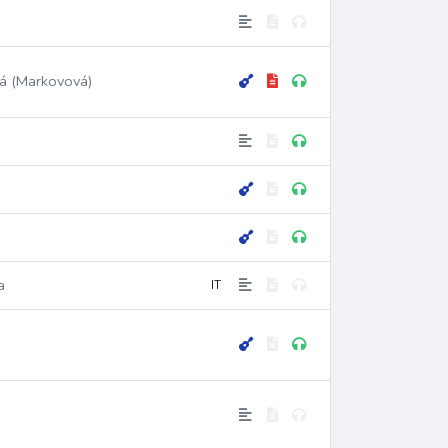
vá (Markovová)
a
IT