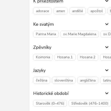
K příležitostem
adorace
amen
andělé
apoštol
Ke svatým
Panna Maria
sv. Marie Magdalena
sv. 
Zpěvníky
Koinonia
Hosana 1
Hosana 2
Hosa
Jazyky
čeština
slovenština
angličtina
latin
Historické období
Starověk (0–476)
Středověk (476–1400)