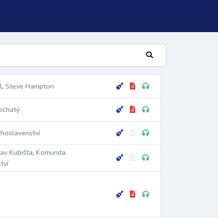
l
,
Steve Hampton
ochatý
hoslavenství
lav Kubišta
,
Komunita
tví
lní žalm