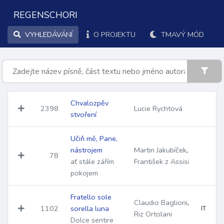
REGENSCHORI
VYHLEDÁVÁNÍ
O PROJEKTU
TMAVÝ MÓD
Chvalozpěv
2398
Lucie Rychtová
stvoření
Učiň mě, Pane,
nástrojem
Martin Jakubíček
,
78
ať stále zářím
František z Assisi
pokojem
Fratello sole
Claudio Baglioni
,
1102
sorella luna
IT
Riz Ortolani
Dolce sentire