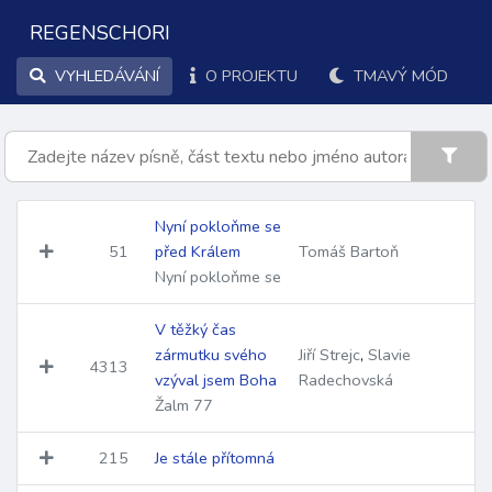
REGENSCHORI
VYHLEDÁVÁNÍ
O PROJEKTU
TMAVÝ MÓD
Nyní pokloňme se
51
před Králem
Tomáš Bartoň
Nyní pokloňme se
V těžký čas
zármutku svého
Jiří Strejc
,
Slavie
4313
vzýval jsem Boha
Radechovská
Žalm 77
215
Je stále přítomná