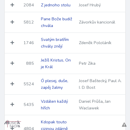
2084
Z jednoho stolu
Josef Hrubý
Pane Bože budiž
5812
Závorkův kancionál
chvála
Svatým bratřím
1746
Zdeněk Pololáník
chvály znějí
Ježíš Kristus, On
885
Petr Zika
je Král
Ó plesej, duše,
Josef Baštecký
,
Paul A.
5524
zapěj žalmy
I. D. Bost
Vzdálen každý
Daniel Průša
,
Jan
5435
hřích
Waclawek
Kdopak touto
4804
cizinou zdárně