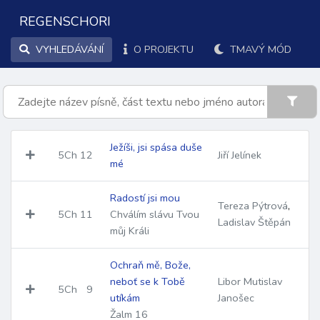
REGENSCHORI
VYHLEDÁVÁNÍ
O PROJEKTU
TMAVÝ MÓD
Ježíši, jsi spása duše
5Ch
12
Jiří Jelínek
mé
Radostí jsi mou
Tereza Pýtrová
,
5Ch
11
Chválím slávu Tvou
Ladislav Štěpán
můj Králi
Ochraň mě, Bože,
neboť se k Tobě
Libor Mutislav
5Ch
9
utíkám
Janošec
Žalm 16