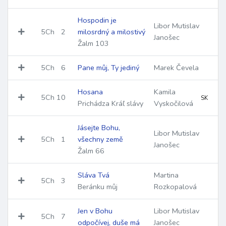
Hospodin je
Libor Mutislav
5Ch
2
milosrdný a milostivý
Janošec
Žalm 103
5Ch
6
Pane můj, Ty jediný
Marek Čevela
Hosana
Kamila
5Ch
10
SK
Prichádza Kráľ slávy
Vyskočilová
Jásejte Bohu,
Libor Mutislav
5Ch
1
všechny země
Janošec
Žalm 66
Sláva Tvá
Martina
5Ch
3
Beránku můj
Rozkopalová
Jen v Bohu
Libor Mutislav
5Ch
7
odpočívej, duše má
Janošec