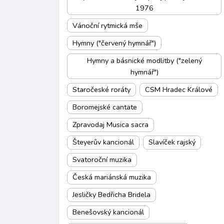
1976
Vánoční rytmická mše
Hymny ("červený hymnář")
Hymny a básnické modlitby ("zelený
hymnář")
Staročeské roráty
CSM Hradec Králové
Boromejské cantate
Zpravodaj Musica sacra
Šteyerův kancionál
Slavíček rajský
Svatoroční muzika
Česká mariánská muzika
Jesličky Bedřicha Bridela
Benešovský kancionál