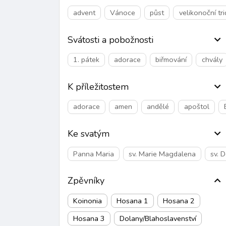
advent
Vánoce
půst
velikonoční tr
Svátosti a pobožnosti
1. pátek
adorace
biřmování
chvály
K příležitostem
adorace
amen
andělé
apoštol
Ke svatým
Panna Maria
sv. Marie Magdalena
sv. 
Zpěvníky
Koinonia
Hosana 1
Hosana 2
Hosana 3
Dolany/Blahoslavenství