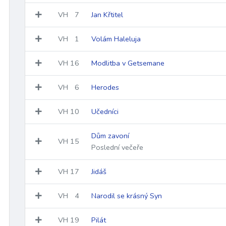
VH
7
Jan Křtitel
VH
1
Volám Haleluja
VH
16
Modlitba v Getsemane
VH
6
Herodes
VH
10
Učedníci
Dům zavoní
VH
15
Poslední večeře
VH
17
Jidáš
VH
4
Narodil se krásný Syn
VH
19
Pilát