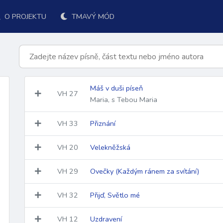
O PROJEKTU
TMAVÝ MÓD
Máš v duši píseň
VH
27
Maria, s Tebou Maria
VH
33
Přiznání
VH
20
Velekněžská
VH
29
Ovečky (Každým ránem za svítání)
k přijímání
po přijímání
závěr
ordinárium
responsoriá
VH
32
Přijď, Světlo mé
VH
12
Uzdravení