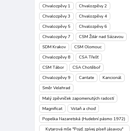
Chvalozpěvy 1
Chvalozpěvy 2
Chvalozpěvy 3
Chvalozpěvy 4
Chvalozpěvy 5
Chvalozpěvy 6
Chvalozpěvy 7
CSM Ždár nad Sázavou
SDM Krakov
CSM Olomouc
Chvalozpěvy 8
CSA Třešť
CSM Tábor
CSA Chotěboř
Chvalozpěvy 9
Cantate
Kancionál
Směr Velehrad
Malý zpěvníček zapomenutých radostí
Magnificat
Vstaň a choď
Popelka Nazaretská (Hudební pásmo 1972)
Kytarová mše "Pojď, zpívej píseň jásavou"