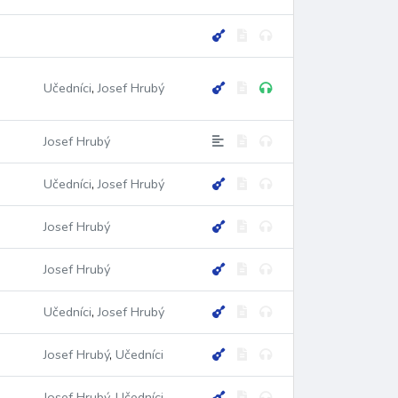
Učedníci
,
Josef Hrubý
ní
litanie
litanie
májová
mytí nohou
prosby
růž
Josef Hrubý
Učedníci
,
Josef Hrubý
ízkost
Boží dítě
Boží přítomnost
cesta
chvály
Chvá
Josef Hrubý
Josef Hrubý
sv. Dominik Savio
sv. Maria Dominika
sv. Prokop
sv. M
Učedníci
,
Josef Hrubý
Josef Hrubý
,
Učedníci
Josef Hrubý
,
Učedníci