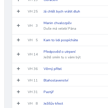
VH
25
Já chtěl bych vrátit dluh
Mariin chvalozpěv
VH
3
Duše má velebí Pána
VH
5
Kam to lidi pospícháte
Předpověď o utrpení
VH
14
Ještě smím tu s vámi být
VH
36
Věrný přítel
VH
11
Blahoslavenství
VH
31
Pastýř
VH
8
Ježíšův křest