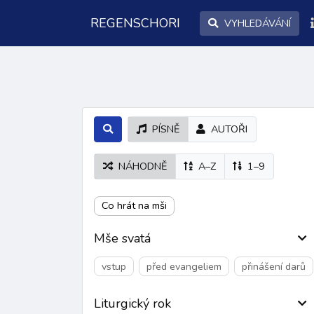
REGENSCHORI
VYHLEDÁVÁNÍ
PÍSNĚ
AUTOŘI
NÁHODNĚ
A–Z
1–9
Co hrát na mši
Mše svatá
vstup
před evangeliem
přinášení darů
Liturgický rok