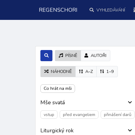
REGENSCHORI
VYHLEDÁVÁNÍ
PÍSNĚ
AUTOŘI
NÁHODNĚ
A–Z
1–9
Co hrát na mši
Mše svatá
vstup
před evangeliem
přinášení darů
Liturgický rok