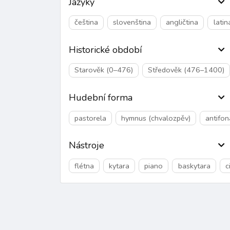
Jazyky
čeština
slovenština
angličtina
latin
Historické období
Starověk (0–476)
Středověk (476–1400)
Hudební forma
pastorela
hymnus (chvalozpěv)
antifon
Nástroje
flétna
kytara
piano
baskytara
c