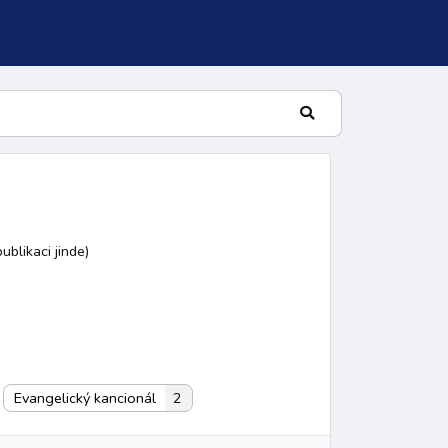
ublikaci jinde)
lní žalm
Evangelický kancionál
2