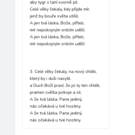
aby tygr s laní svorně pil. 

Celé věky čekaly, kdy přijde mír, 

jenž by bouře světa utišil. 

A jen tvá láska, Bože, příteli,

mír nepokojným srdcím udělí.

A jen tvá láska, Bože, příteli,

mír nepokojným srdcím udělí.  

3. Celé věky čekaly, na nový chléb, 

který by i duši nasytil. 

a Duch Boží praví, že jsi ty ten chléb, 

pramen světla pokoje a sil. 

A že tvá láska, Pane jediný,

nás očekává u tvé hostiny.

A že tvá láska, Pane jediný,

nás očekává u tvé hostiny.