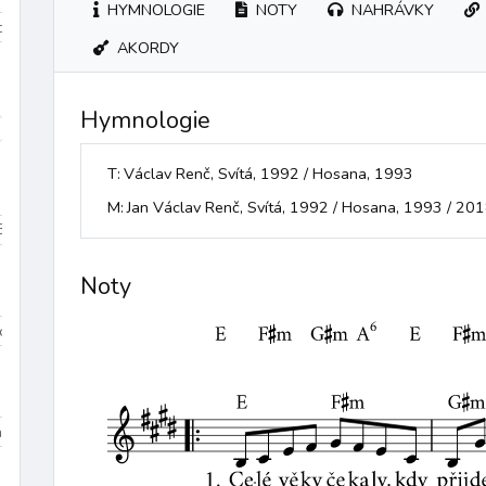
HYMNOLOGIE
NOTY
NAHRÁVKY
iduum
Velikonoce
mezidobí
AKORDY
Hymnologie
díky
k Duchu Svatému
ke křížové cestě
křest
křest
T: Václav Renč, Svítá, 1992 / Hosana, 1993
M: Jan Václav Renč, Svítá, 1992 / Hosana, 1993 / 20
Beránek Boží
Bible
biřmování
bolest
bouře
Boží bl
Noty
Dominik
sv. Tomáš More
sv. Jan Bosco
sv. František z Assisi
na 3
Dolany/Blahoslavenství
Chvalozpěvy 1
Chvalozpěvy