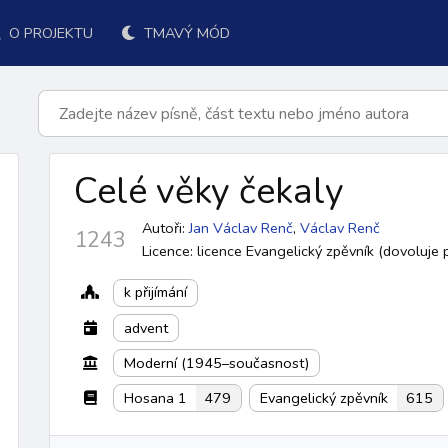
O PROJEKTU
TMAVÝ MÓD
Celé věky čekaly
Autoři:
Jan Václav Renč
,
Václav Renč
1243
Licence: licence Evangelický zpěvník (dovoluje p
k přijímání
advent
Moderní (1945–současnost)
k přijímání
po přijímání
závěr
ordinárium
responsoriá
Hosana 1
479
Evangelický zpěvník
615