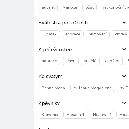
advent
Vánoce
půst
velikonoční tr
Svátosti a pobožnosti
1. pátek
adorace
biřmování
chvály
K příležitostem
adorace
amen
andělé
apoštol
Ke svatým
Panna Maria
sv. Marie Magdalena
sv. 
Zpěvníky
Koinonia
Hosana 1
Hosana 2
Hosa