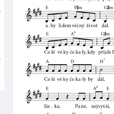
a
polština
němčina
francouzština
španělština
port
Renesance (1400–1600)
Baroko (1600–1760)
Klasicism
a
kánon
koleda
píseň
chorál
evangelijní moteto
itera
varhany
schola / sbor
baryton
tuba
triangl