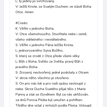
L: ty jediný jsi svrchovaný,

V: Ježíši Kriste, se Svatým Duchem, ve slávě Boha 
Otce. Amen.

#Credo:

K: Věřím v jednoho Boha,

V: Otce všemohoucího, Stvořitele nebe i země, 
všeho viditelného i neviditelného.

S: Věřím v jednoho Pána Ježíše Krista,

L: jednorozeného Syna Božího,

S: který se zrodil z Otce přede všemi věky:

L: Bůh z Boha, Světlo ze Světla, pravý Bůh z 
pravého Boha.

S: Zrozený, nestvořený, jedné podstaty s Otcem:

V: skrze něho všechno je stvořeno.

S: On pro nás lidi a pro naši spásu sestoupil z 
nebe. Skrze Ducha Svatého přijal tělo z Marie 
Panny a stal se člověkem. Byl za nás ukřižován, 
za dnů Poncia Piláta byl umučen a pohřben. 
Třetího dne vstal z mrtvých podle Písma. Vstoupil 