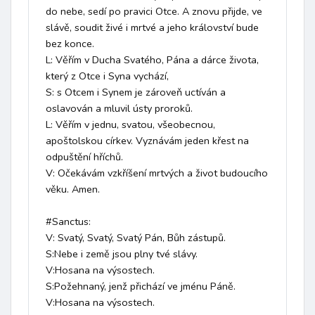
do nebe, sedí po pravici Otce. A znovu přijde, ve 
slávě, soudit živé i mrtvé a jeho království bude 
bez konce.

L: Věřím v Ducha Svatého, Pána a dárce života, 
který z Otce i Syna vychází,

S: s Otcem i Synem je zároveň uctíván a 
oslavován a mluvil ústy proroků.

L: Věřím v jednu, svatou, všeobecnou, 
apoštolskou církev. Vyznávám jeden křest na 
odpuštění hříchů.

V: Očekávám vzkříšení mrtvých a život budoucího 
věku. Amen.

#Sanctus:

V: Svatý, Svatý, Svatý Pán, Bůh zástupů.

S:Nebe i země jsou plny tvé slávy.

V:Hosana na výsostech.

S:Požehnaný, jenž přichází ve jménu Páně.

V:Hosana na výsostech.
