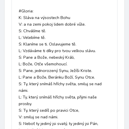
#Gloria:

K: Sláva na výsostech Bohu

V: a na zemi pokoj lidem dobré vůle.

S: Chválíme tě.

L: Velebíme tě.

S: Klaníme se ti. Oslavujeme tě.

L: Vzdáváme ti díky pro tvou velkou slávu.

S: Pane a Bože, nebeský Králi,

L: Bože, Otče všemohoucí.

S: Pane, jednorozený Synu, Ježíši Kriste.

L: Pane a Bože, Beránku Boží, Synu Otce.

S: Ty, který snímáš hříchy světa, smiluj se nad 
námi.

L: Ty, který snímáš hříchy světa, přijmi naše 
prosby.

S: Ty, který sedíš po pravici Otce,

V: smiluj se nad námi.

S: Neboť ty jediný jsi svatý, ty jediný jsi Pán,
