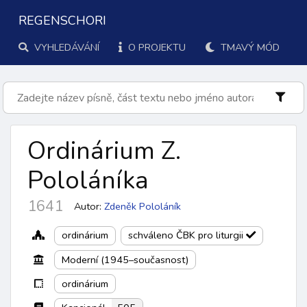
REGENSCHORI
VYHLEDÁVÁNÍ
O PROJEKTU
TMAVÝ MÓD
Ordinárium Z.
Pololáníka
1641
Autor:
Zdeněk Pololáník
ordinárium
schváleno ČBK pro liturgii
Moderní (1945–současnost)
ordinárium