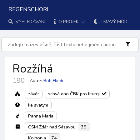
REGENSCHORI
VYHLEDÁVÁNÍ
O PROJEKTU
TMAVÝ MÓD
Rozžíhá
190
Autor:
Bob Fliedr
závěr
schváleno ČBK pro liturgii
ke svatým
Panna Maria
CSM Ždár nad Sázavou
39
Koinonia
74