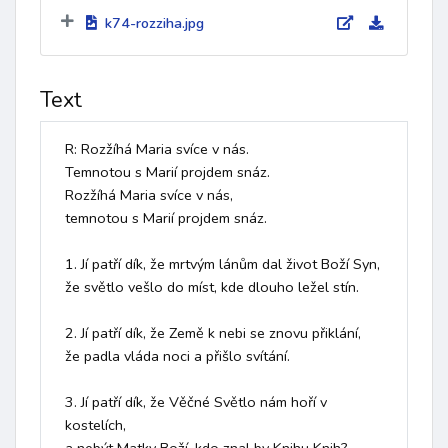
k74-rozziha.jpg
Text
R: Rozžíhá Maria svíce v nás.

Temnotou s Marií projdem snáz.

Rozžíhá Maria svíce v nás,

temnotou s Marií projdem snáz.

1. Jí patří dík, že mrtvým lánům dal život Boží Syn,

že světlo vešlo do míst, kde dlouho ležel stín.

2. Jí patří dík, že Země k nebi se znovu přiklání,

že padla vláda noci a přišlo svítání.

3. Jí patří dík, že Věčné Světlo nám hoří v 
kostelích,
