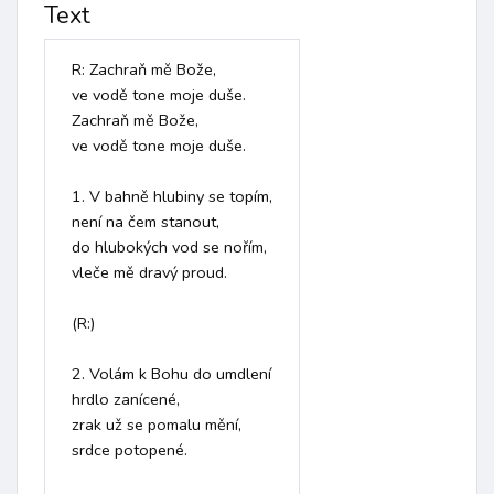
Text
R: Zachraň mě Bože,

ve vodě tone moje duše.

Zachraň mě Bože,

ve vodě tone moje duše.

1. V bahně hlubiny se topím,

není na čem stanout,

do hlubokých vod se nořím,

vleče mě dravý proud. 

(R:)

2. Volám k Bohu do umdlení

hrdlo zanícené,

zrak už se pomalu mění,

srdce potopené. 
