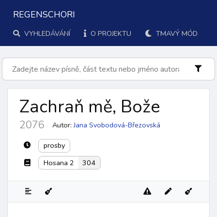
REGENSCHORI
VYHLEDÁVÁNÍ
O PROJEKTU
TMAVÝ MÓD
Zachraň mě, Bože
2076
Autor:
Jana Svobodová-Březovská
prosby
Hosana 2
304