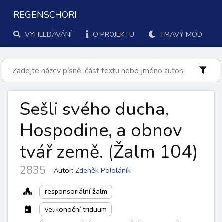
REGENSCHORI
VYHLEDÁVÁNÍ
O PROJEKTU
TMAVÝ MÓD
Sešli svého ducha,
Hospodine, a obnov
tvář země.
(Žalm 104
)
2835
Autor:
Zdeněk Pololáník
responsoriální žalm
velikonoční triduum