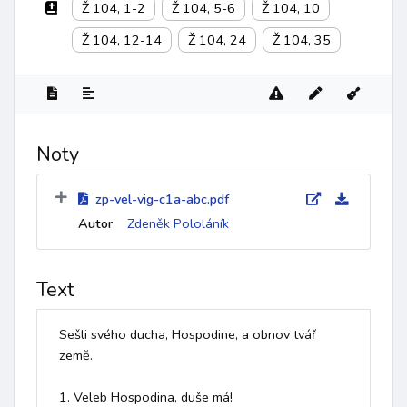
Ž 104, 1-2
Ž 104, 5-6
Ž 104, 10
Ž 104, 12-14
Ž 104, 24
Ž 104, 35
Noty
zp-vel-vig-c1a-abc.pdf
Autor
Zdeněk Pololáník
Text
Sešli svého ducha, Hospodine, a obnov tvář 
země.

1. Veleb Hospodina, duše má! 
