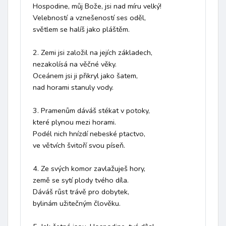
Hospodine, můj Bože, jsi nad míru velký! 

Velebností a vznešeností ses oděl,

světlem se halíš jako pláštěm. 

2. Zemi jsi založil na jejích základech, 

nezakolísá na věčné věky.

Oceánem jsi ji přikryl jako šatem, 

nad horami stanuly vody.

3. Pramenům dáváš stékat v potoky, 

které plynou mezi horami.

Podél nich hnízdí nebeské ptactvo, 

ve větvích švitoří svou píseň.

4. Ze svých komor zavlažuješ hory, 

země se sytí plody tvého díla.

Dáváš růst trávě pro dobytek, 

bylinám užitečným člověku.
