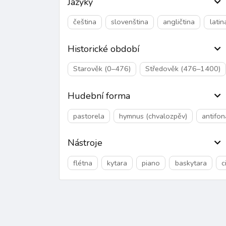
Jazyky
čeština
slovenština
angličtina
latin
Historické období
Starověk (0–476)
Středověk (476–1400)
Hudební forma
pastorela
hymnus (chvalozpěv)
antifon
Nástroje
flétna
kytara
piano
baskytara
c