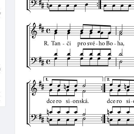
a
polština
němčina
francouzština
španělština
port
Renesance (1400–1600)
Baroko (1600–1760)
Klasicism
a
kánon
koleda
píseň
chorál
evangelijní moteto
itera
varhany
schola / sbor
baryton
tuba
triangl