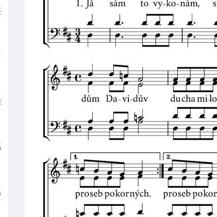
iduum
Velikonoce
mezidobí
díky
k Duchu Svatému
ke křížové cestě
křest
křest
Beránek Boží
Bible
biřmování
bolest
bouře
Boží bl
Dominik
sv. Tomáš More
sv. Jan Bosco
sv. František z Assisi
na 3
Dolany/Blahoslavenství
Chvalozpěvy 1
Chvalozpěvy