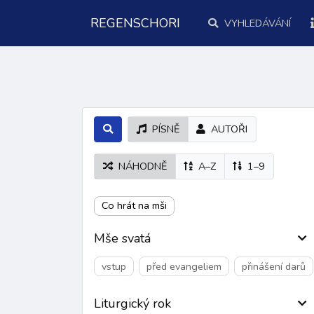
REGENSCHORI
VYHLEDÁVÁNÍ
PÍSNĚ
AUTOŘI
NÁHODNĚ
A–Z
1–9
Co hrát na mši
Mše svatá
vstup
před evangeliem
přinášení darů
Liturgický rok