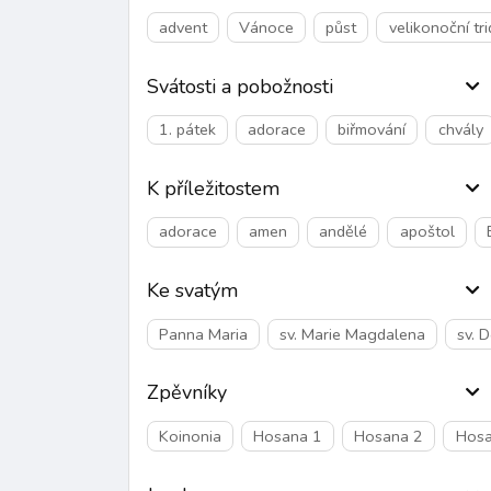
advent
Vánoce
půst
velikonoční tr
Svátosti a pobožnosti
1. pátek
adorace
biřmování
chvály
K příležitostem
adorace
amen
andělé
apoštol
Ke svatým
Panna Maria
sv. Marie Magdalena
sv. 
Zpěvníky
Koinonia
Hosana 1
Hosana 2
Hosa