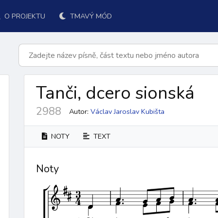
O PROJEKTU
TMAVÝ MÓD
Tanči, dcero sionská
2988
Autor:
Václav Jaroslav Kubišta
NOTY
TEXT
Noty
k přijímání
po přijímání
závěr
ordinárium
responsoriá