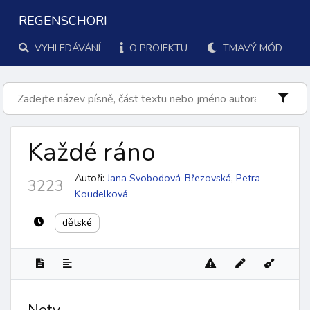
REGENSCHORI
VYHLEDÁVÁNÍ
O PROJEKTU
TMAVÝ MÓD
Každé ráno
Autoři:
Jana Svobodová-Březovská
,
Petra
3223
Koudelková
dětské