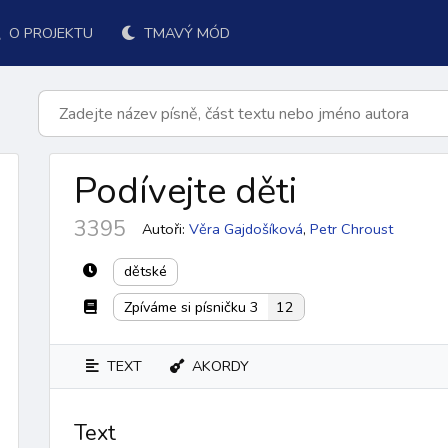
O PROJEKTU
TMAVÝ MÓD
Podívejte děti
3395
Autoři:
Věra Gajdošíková
,
Petr Chroust
dětské
Zpíváme si písničku 3
12
TEXT
AKORDY
k přijímání
po přijímání
závěr
ordinárium
responsoriá
Text