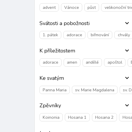
advent
Vánoce
půst
velikonoční tr
Svátosti a pobožnosti
1. pátek
adorace
biřmování
chvály
K příležitostem
adorace
amen
andělé
apoštol
Ke svatým
Panna Maria
sv. Marie Magdalena
sv. 
Zpěvníky
Koinonia
Hosana 1
Hosana 2
Hosa