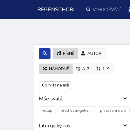
REGENSCHORI
VYHLEDÁVÁNÍ
PÍSNĚ
AUTOŘI
NÁHODNĚ
A–Z
1–9
Co hrát na mši
Mše svatá
vstup
před evangeliem
přinášení darů
Liturgický rok