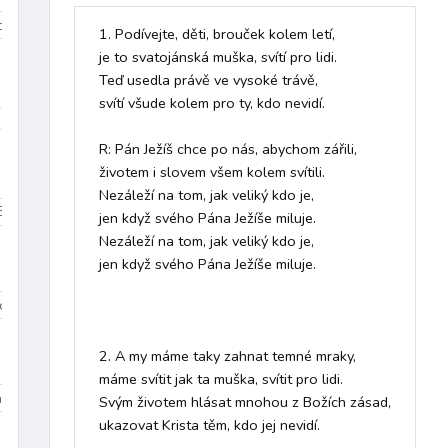
iduum
Velikonoce
mezidobí
1. Podívejte, děti, brouček kolem letí,

je to svatojánská muška, svítí pro lidi.

Teď usedla právě ve vysoké trávě,

svítí všude kolem pro ty, kdo nevidí.

díky
k Duchu Svatému
ke křížové cestě
křest
křest
R: Pán Ježíš chce po nás, abychom zářili,

životem i slovem všem kolem svítili.

Nezáleží na tom, jak veliký kdo je,

Beránek Boží
Bible
biřmování
bolest
bouře
Boží bl
jen když svého Pána Ježíše miluje.

Nezáleží na tom, jak veliký kdo je,

jen když svého Pána Ježíše miluje. 

Dominik
sv. Tomáš More
sv. Jan Bosco
sv. František z Assisi
2. A my máme taky zahnat temné mraky,

máme svítit jak ta muška, svítit pro lidi.

na 3
Dolany/Blahoslavenství
Chvalozpěvy 1
Chvalozpěvy
Svým životem hlásat mnohou z Božích zásad,

ukazovat Krista těm, kdo jej nevidí.
