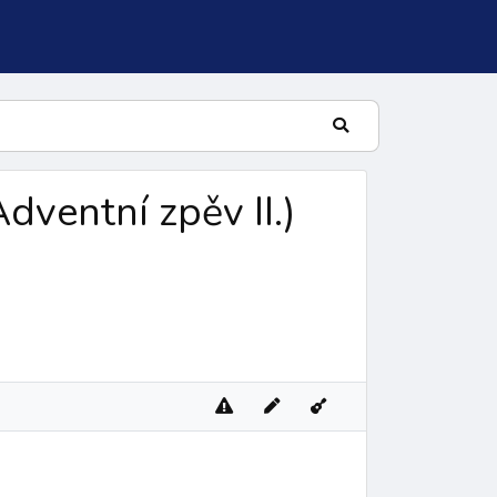
Adventní zpěv II.
)
lní žalm