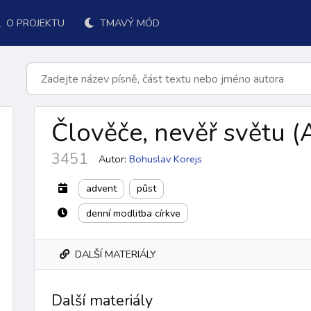
O PROJEKTU
TMAVÝ MÓD
Člověče, nevěř světu
(
3451
Autor:
Bohuslav Korejs
advent
půst
denní modlitba církve
DALŠÍ MATERIÁLY
k přijímání
po přijímání
závěr
ordinárium
responsoriá
Další materiály