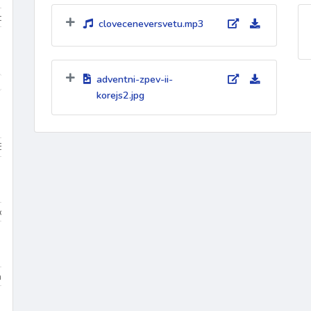
iduum
Velikonoce
mezidobí
cloveceneversvetu.mp3
adventni-zpev-ii-
díky
k Duchu Svatému
ke křížové cestě
křest
křest
korejs2.jpg
Beránek Boží
Bible
biřmování
bolest
bouře
Boží bl
Dominik
sv. Tomáš More
sv. Jan Bosco
sv. František z Assisi
na 3
Dolany/Blahoslavenství
Chvalozpěvy 1
Chvalozpěvy