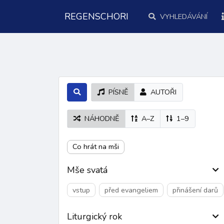
REGENSCHORI
VYHLEDÁVÁNÍ
PÍSNĚ
AUTOŘI
NÁHODNĚ
A–Z
1–9
Co hrát na mši
Mše svatá
vstup
před evangeliem
přinášení darů
Liturgický rok