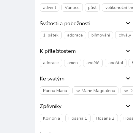
advent
Vánoce
půst
velikonoční tr
Svátosti a pobožnosti
1. pátek
adorace
biřmování
chvály
K příležitostem
adorace
amen
andělé
apoštol
Ke svatým
Panna Maria
sv. Marie Magdalena
sv. 
Zpěvníky
Koinonia
Hosana 1
Hosana 2
Hosa