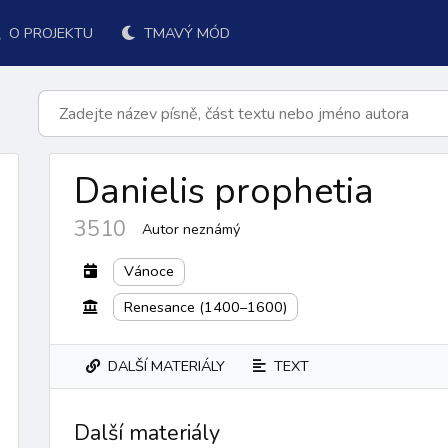
O PROJEKTU
TMAVÝ MÓD
Danielis prophetia
3510
Autor neznámý
Vánoce
Renesance (1400–1600)
DALŠÍ MATERIÁLY
TEXT
k přijímání
po přijímání
závěr
ordinárium
responsoriá
Další materiály