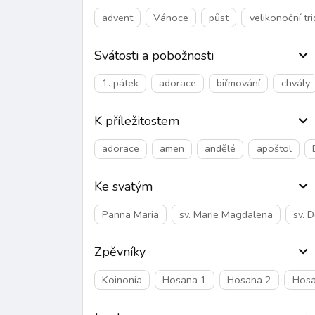
advent
Vánoce
půst
velikonoční tr
Svátosti a pobožnosti
1. pátek
adorace
biřmování
chvály
K příležitostem
adorace
amen
andělé
apoštol
Ke svatým
Panna Maria
sv. Marie Magdalena
sv. 
Zpěvníky
Koinonia
Hosana 1
Hosana 2
Hosa