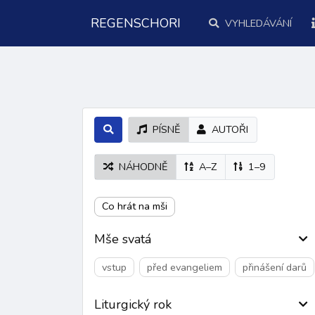
REGENSCHORI
VYHLEDÁVÁNÍ
PÍSNĚ
AUTOŘI
NÁHODNĚ
A–Z
1–9
Co hrát na mši
Mše svatá
vstup
před evangeliem
přinášení darů
Liturgický rok