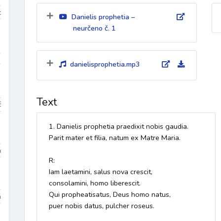
iduum
Velikonoce
mezidobí
Danielis prophetia –
neurčeno č. 1
díky
k Duchu Svatému
ke křížové cestě
křest
křest
danielisprophetia.mp3
Text
Beránek Boží
Bible
biřmování
bolest
bouře
Boží bl
1. Danielis prophetia praedixit nobis gaudia. 

Parit mater et filia, natum ex Matre Maria.

Dominik
sv. Tomáš More
sv. Jan Bosco
sv. František z Assisi
R:

Iam laetamini, salus nova crescit,

consolamini, homo liberescit.

Qui propheatisatus, Deus homo natus,

na 3
Dolany/Blahoslavenství
Chvalozpěvy 1
Chvalozpěvy
puer nobis datus, pulcher roseus.
