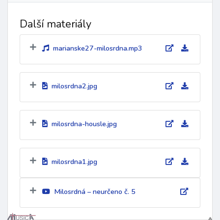
Další materiály
marianske27-milosrdna.mp3
milosrdna2.jpg
milosrdna-housle.jpg
milosrdna1.jpg
Milosrdná – neurčeno č. 5