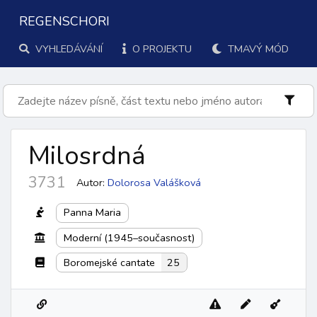
REGENSCHORI
VYHLEDÁVÁNÍ
O PROJEKTU
TMAVÝ MÓD
Milosrdná
3731
Autor:
Dolorosa Valášková
Panna Maria
Moderní (1945–současnost)
Boromejské cantate
25