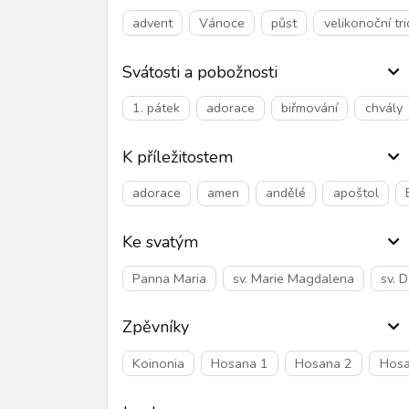
advent
Vánoce
půst
velikonoční tr
Svátosti a pobožnosti
1. pátek
adorace
biřmování
chvály
K příležitostem
adorace
amen
andělé
apoštol
Ke svatým
Panna Maria
sv. Marie Magdalena
sv. 
Zpěvníky
Koinonia
Hosana 1
Hosana 2
Hosa