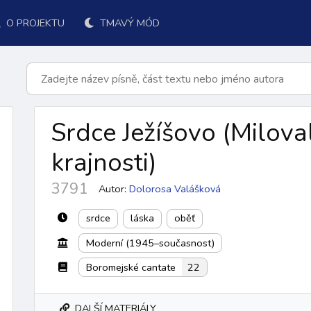
O PROJEKTU
TMAVÝ MÓD
Srdce Ježíšovo
(Miloval
krajnosti
)
3791
Autor:
Dolorosa Valášková
srdce
láska
oběť
Moderní (1945–současnost)
k přijímání
po přijímání
závěr
ordinárium
responsoriá
Boromejské cantate
22
DALŠÍ MATERIÁLY