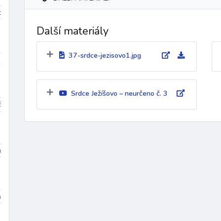
iduum
Velikonoce
mezidobí
Další materiály
37-srdce-jezisovo1.jpg
díky
k Duchu Svatému
ke křížové cestě
křest
křest
Srdce Ježíšovo – neurčeno č. 3
Beránek Boží
Bible
biřmování
bolest
bouře
Boží bl
Dominik
sv. Tomáš More
sv. Jan Bosco
sv. František z Assisi
na 3
Dolany/Blahoslavenství
Chvalozpěvy 1
Chvalozpěvy