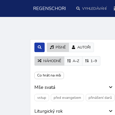
REGENSCHORI
VYHLEDÁVÁNÍ
PÍSNĚ
AUTOŘI
NÁHODNĚ
A–Z
1–9
Co hrát na mši
Mše svatá
vstup
před evangeliem
přinášení darů
Liturgický rok