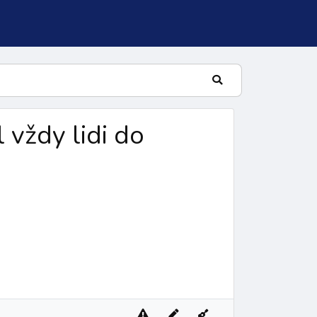
 vždy lidi do
lní žalm