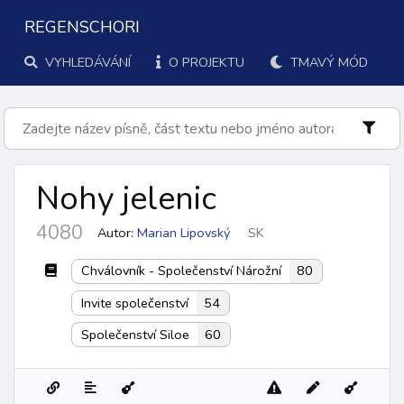
REGENSCHORI
VYHLEDÁVÁNÍ
O PROJEKTU
TMAVÝ MÓD
Nohy jelenic
4080
Autor:
Marian Lipovský
SK
Chválovník - Společenství Nárožní
80
Invite společenství
54
Společenství Siloe
60