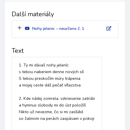
Další materiály
Nohy jelenic – neurčeno č. 1
Text
1. Ty mi dávaš nohy jeleníc

s tebou naberiem denne nových síl

S tebou preskočím múry trápenia

a mojej ceste dáš pečať víťazstva

2. Kde nádej zomrela, vzkriesenie zatrúbi

a hymnus slobody mi do úst položíš

Nikto už nevezme, čo si mi zasľúbil

so žalmom na perách zaspávam v pokoji
