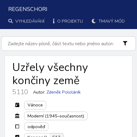
REGENSCHORI
VYHLEDÁVÁNÍ
O PROJEKTU
TMAVÝ MÓD
Uzřely všechny
končiny země
5110
Autor:
Zdeněk Pololáník
Vánoce
Moderní (1945–současnost)
odpověď