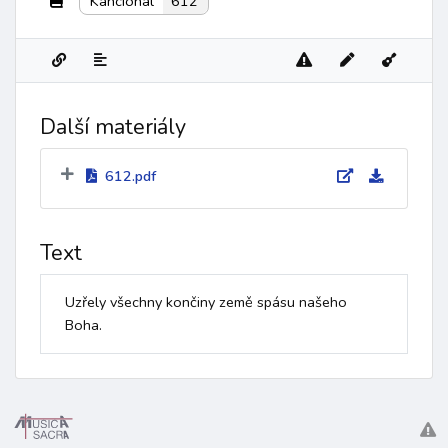
Kancionál
612
Další materiály
612.pdf
Text
Uzřely všechny končiny země spásu našeho 
Boha.