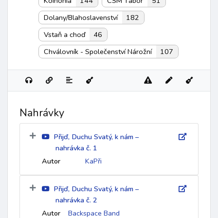
Koinonia
144
CSM Tábor
51
Dolany/Blahoslavenství
182
Vstaň a choď
46
Chválovník - Společenství Nárožní
107
Nahrávky
Přijď, Duchu Svatý, k nám –
nahrávka č. 1
Autor
KaPři
Přijď, Duchu Svatý, k nám –
nahrávka č. 2
Autor
Backspace Band