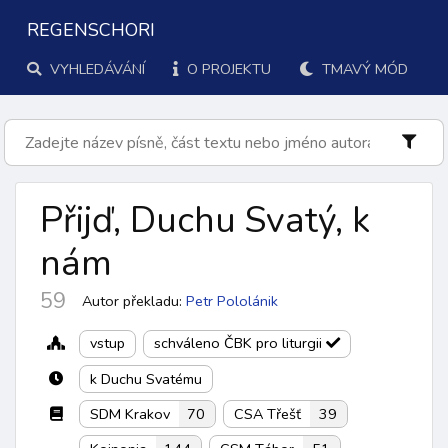
REGENSCHORI
VYHLEDÁVÁNÍ
O PROJEKTU
TMAVÝ MÓD
Přijď, Duchu Svatý, k
nám
59
Autor překladu:
Petr Pololánik
vstup
schváleno ČBK pro liturgii
k Duchu Svatému
SDM Krakov
70
CSA Třešť
39