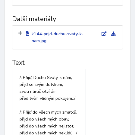
Další materiály
k144-prijd-duchu-svaty-k-
nam.jpg
Text
/: Přijď, Duchu Svatý, k nám,

přijď se svým dotykem, 

svou náruč otvírám 

před tvým vlídným pokojem.:/

/: Přijď do všech mých zmatků, 

přijď do všech mých obav,

přijď do všech mých nejistot, 

přijď do všech mých neklidů. :/