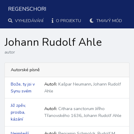
REGENSCHORI
VYHLEDÁVÁNÍ
O PROJEKTU
TMAVÝ MÓD
Johann Rudolf Ahle
autor
Autorské písně
Bože, ty jsi v
Autoři:
Kašpar Neumann
,
Johann Rudolf
Synu svém
Ahle
Již zpěv,
Autoři:
Cithara sanctorum Jiřího
prosba,
Třanovského 1636
,
Johann Rudolf Ahle
kázání
Nejmilejší
Autoři:
Benjamin Schmolck
,
Rudolf M.