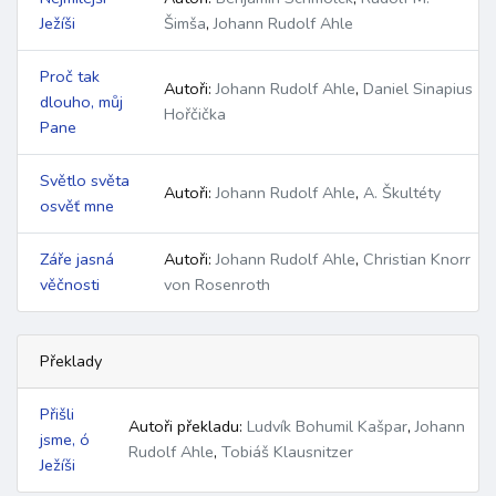
Ježíši
Šimša
,
Johann Rudolf Ahle
Proč tak
Autoři:
Johann Rudolf Ahle
,
Daniel Sinapius
dlouho, můj
Hořčička
Pane
Světlo světa
Autoři:
Johann Rudolf Ahle
,
A. Škultéty
osvěť mne
Záře jasná
Autoři:
Johann Rudolf Ahle
,
Christian Knorr
věčnosti
von Rosenroth
Překlady
Přišli
Autoři překladu:
Ludvík Bohumil Kašpar
,
Johann
jsme, ó
Rudolf Ahle
,
Tobiáš Klausnitzer
Ježíši