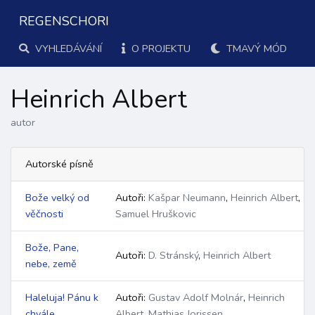
REGENSCHORI
VYHLEDÁVÁNÍ
O PROJEKTU
TMAVÝ MÓD
Heinrich Albert
autor
Autorské písně
Bože velký od
Autoři:
Kašpar Neumann
,
Heinrich Albert
,
věčnosti
Samuel Hruškovic
Bože, Pane,
Autoři:
D. Stránský
,
Heinrich Albert
nebe, země
Haleluja! Pánu k
Autoři:
Gustav Adolf Molnár
,
Heinrich
chvále
Albert
,
Mathias Jorissen