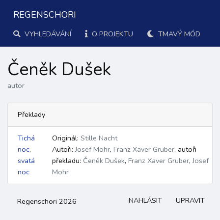
REGENSCHORI
VYHLEDÁVÁNÍ
O PROJEKTU
TMAVÝ MÓD
Čeněk Dušek
autor
Překlady
Tichá
Originál:
Stille Nacht
noc,
Autoři:
Josef Mohr
,
Franz Xaver Gruber
,
autoři
svatá
překladu:
Čeněk Dušek
,
Franz Xaver Gruber
,
Josef
noc
Mohr
NAHLÁSIT
UPRAVIT
Regenschori 2026