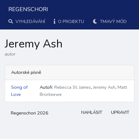
REGENSCHORI
VYHLEDÁVÁNÍ
O PROJEKTU
TMAVÝ MÓD
Jeremy Ash
autor
Autorské písně
Song of
Autoři:
Rebecca St. James
,
Jeremy Ash
,
Matt
Love
Bronleewe
NAHLÁSIT
UPRAVIT
Regenschori 2026