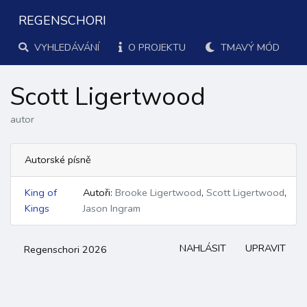
REGENSCHORI
VYHLEDÁVÁNÍ
O PROJEKTU
TMAVÝ MÓD
Scott Ligertwood
autor
Autorské písně
King of
Autoři:
Brooke Ligertwood
,
Scott Ligertwood
,
Kings
Jason Ingram
NAHLÁSIT
UPRAVIT
Regenschori 2026