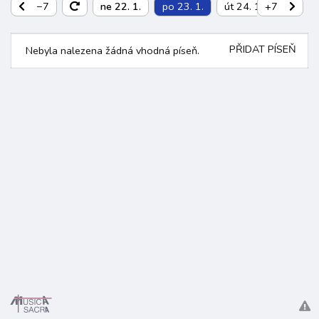
−7
ne 22. 1.
po 23. 1.
út 24. 1.
+7
st 25. 1
PŘIDAT PÍSEŇ
Nebyla nalezena žádná vhodná píseň.