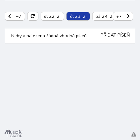
−7
st 22. 2.
čt 23. 2.
pá 24. 2.
+7
so 25. 2
PŘIDAT PÍSEŇ
Nebyla nalezena žádná vhodná píseň.