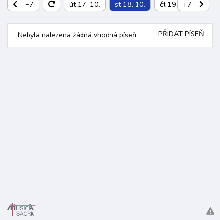
−7
út 17. 10.
st 18. 10.
čt 19. 10.
+7
pá 2
PŘIDAT PÍSEŇ
Nebyla nalezena žádná vhodná píseň.