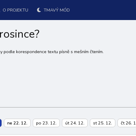
O PROJEKTU
TMAVÝ MÓD
rosince?
cky podle korespondence textu písně s mešním čtením.
ne 22. 12.
po 23. 12.
út 24. 12.
st 25. 12.
čt 26. 1