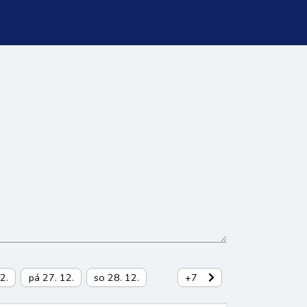
2.
pá 27. 12.
so 28. 12.
+7