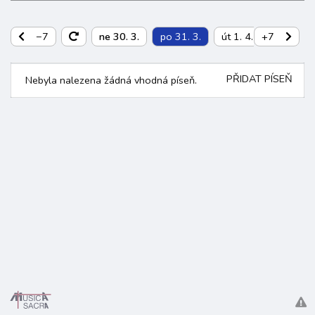
−7
ne 30. 3.
po 31. 3.
út 1. 4.
+7
st 2. 4.
PŘIDAT PÍSEŇ
Nebyla nalezena žádná vhodná píseň.