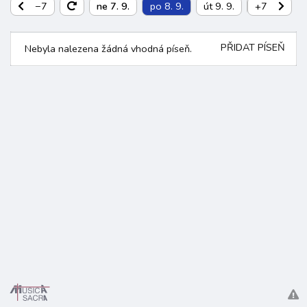
−7
ne 7. 9.
po 8. 9.
út 9. 9.
st 10. 9.
+7
PŘIDAT PÍSEŇ
Nebyla nalezena žádná vhodná píseň.