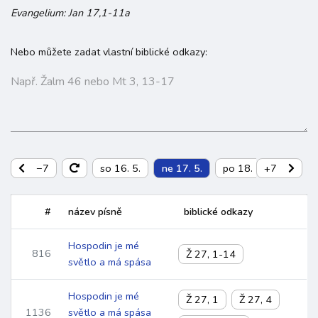
Evangelium: Jan 17,1-11a
Nebo můžete zadat vlastní biblické odkazy:
−7
so 16. 5.
ne 17. 5.
po 18. 5.
+7
út 19. 
#
název písně
biblické odkazy
Hospodin je mé
816
Ž 27, 1-14
světlo a má spása
Hospodin je mé
Ž 27, 1
Ž 27, 4
1136
světlo a má spása