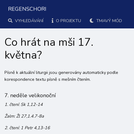
REGENSCHORI
VYHLEDÁVÁNÍ
O PROJEKTU
TMAVÝ MÓD
Co hrát na mši 17.
května?
Písně k aktuální liturgii jsou generovány automaticky podle
korespondence textu písně s mešním čtením.
7. neděle velikonoční
1. čtení: Sk 1,12-14
Žalm: Žl 27,1.4.7-8a
2. čtení: 1 Petr 4,13-16