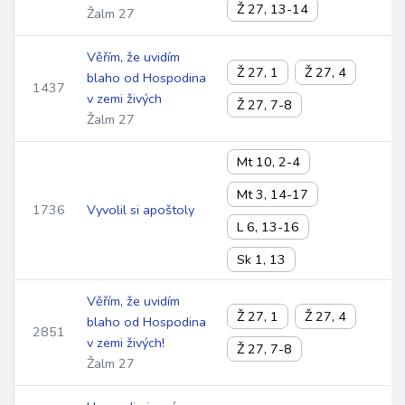
Ž 27, 13-14
Žalm 27
Věřím, že uvidím
Ž 27, 1
Ž 27, 4
blaho od Hospodina
1437
v zemi živých
Ž 27, 7-8
Žalm 27
Mt 10, 2-4
Mt 3, 14-17
1736
Vyvolil si apoštoly
L 6, 13-16
Sk 1, 13
Věřím, že uvidím
Ž 27, 1
Ž 27, 4
blaho od Hospodina
2851
v zemi živých!
Ž 27, 7-8
Žalm 27