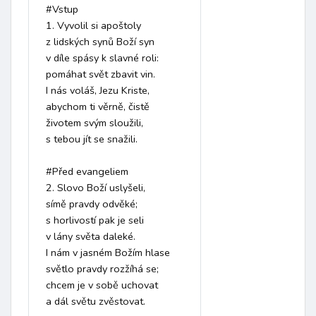
#Vstup

1. Vyvolil si apoštoly

z lidských synů Boží syn

v díle spásy k slavné roli:

pomáhat svět zbavit vin.

I nás voláš, Jezu Kriste,

abychom ti věrně, čistě

životem svým sloužili,

s tebou jít se snažili.

#Před evangeliem

2. Slovo Boží uslyšeli,

símě pravdy odvěké;

s horlivostí pak je seli

v lány světa daleké.

I nám v jasném Božím hlase

světlo pravdy rozžíhá se;

chcem je v sobě uchovat

a dál světu zvěstovat.
