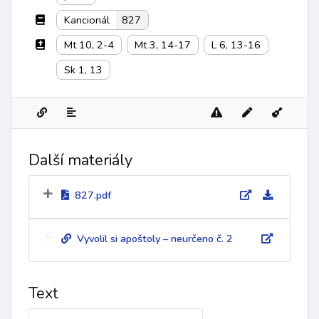
Kancionál
827
Mt 10, 2-4
Mt 3, 14-17
L 6, 13-16
Sk 1, 13
Další materiály
827.pdf
Vyvolil si apoštoly – neurčeno č. 2
Text