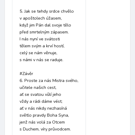
5. Jak se tehdy srdce chvělo

v apoštolech úžasem,

když jim Pán dal svoje tělo

před smrtelným zápasem.

I nás nyní ve svátosti

tělem svým a krví hostí,

celý se nám věnuje,

s námi v nás se raduje.

#Závěr

6. Proste za nás Mistra svého,

učitele našich cest,

ať se svatou vůlí jeho

vždy a rádi dáme vést;

ať v nás nikdy nezhasíná

světlo pravdy Boha Syna,

jenž nás volá za Otcem

s Duchem, víry průvodcem.