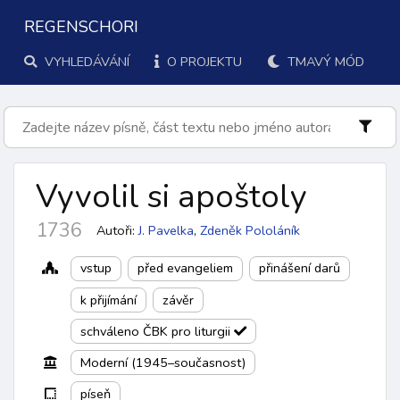
REGENSCHORI
VYHLEDÁVÁNÍ
O PROJEKTU
TMAVÝ MÓD
Vyvolil si apoštoly
1736
Autoři:
J. Pavelka
,
Zdeněk Pololáník
vstup
před evangeliem
přinášení darů
k přijímání
závěr
schváleno ČBK pro liturgii
Moderní (1945–současnost)
píseň