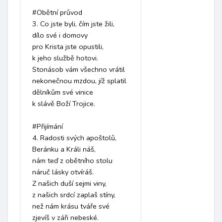
#Obětní průvod

3. Co jste byli, čím jste žili,

dílo své i domovy

pro Krista jste opustili,

k jeho službě hotovi.

Stonásob vám všechno vrátil

nekonečnou mzdou, jíž splatil

dělníkům své vinice

k slávě Boží Trojice.

#Přijímání

4. Radosti svých apoštolů,

Beránku a Králi náš,

nám teď z obětního stolu

náruč lásky otvíráš.

Z našich duší sejmi viny,

z našich srdcí zaplaš stíny,

než nám krásu tváře své

zjevíš v záři nebeské.
