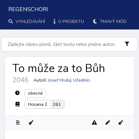
REGENSCHORI
VYHLEDÁVÁNÍ
O PROJEKTU
TMAVÝ MÓD
To může za to Bůh
2046
Autoři:
Josef Hrubý
,
Učedníci
obecné
Hosana 2
261