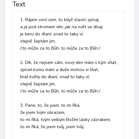
Text
1. Rájem voní zem, to když slavíci zpívaj

a já pod stromem vím, jak na svět se dívaj

je beru do dlaní, snad to taky ví, 

stejně šeptám jim, 

/:to může za to Bůh, to může za to Bůh:/

2. Dík, že nejsem sám, nový den mám s kým vítat,

zpívat komu mám a duše mohou si lítat,

brát květy do dlaní, snad to taky ví,

stejně šeptám jim,

/:to může za to Bůh, to může za to Bůh:/

3. Pane, to, že jsem, to mi říká, 

že jsem tvým obrazem,

to mi říká, tvým velkým Božím lásky zázrakem,

to mi říká, že jsem tvůj, jsem tvůj.
