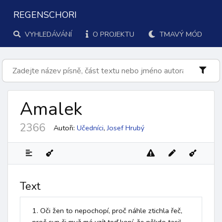
REGENSCHORI
VYHLEDÁVÁNÍ
O PROJEKTU
TMAVÝ MÓD
Amalek
2366
Autoři:
Učedníci
,
Josef Hrubý
Text
1. Oči žen to nepochopí, proč náhle ztichla řeč, 