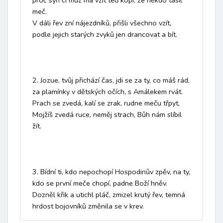
proč syn či muž má vzít teď kopí, že někdo tasil 
meč.

V dáli řev zní nájezdníků, přišli všechno vzít, 
podle jejich starých zvyků jen drancovat a bít.

2. Jozue, tvůj přichází čas, jdi se za ty, co máš rád, 
za plamínky v dětských očích, s Amálekem rvát.

Prach se zvedá, kalí se zrak, rudne meču třpyt, 
Mojžíš zvedá ruce, neměj strach, Bůh nám slíbil 
žít.

3. Bídní ti, kdo nepochopí Hospodinův zpěv, na ty, 
kdo se první meče chopí, padne Boží hněv.

Dozněl křik a utichl pláč, zmizel krutý řev, temná 
hrdost bojovníků změnila se v krev.