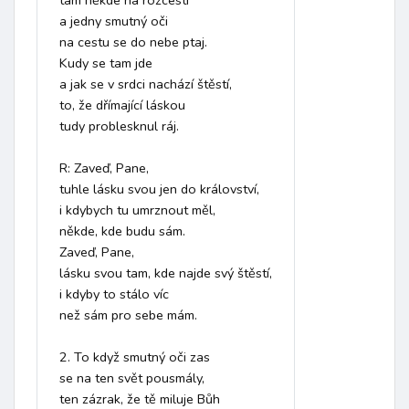
tam někde na rozcestí

a jedny smutný oči 

na cestu se do nebe ptaj.

Kudy se tam jde 

a jak se v srdci nachází štěstí,

to, že dřímající láskou

tudy problesknul ráj.

R: Zaveď, Pane, 

tuhle lásku svou jen do království,

i kdybych tu umrznout měl,

někde, kde budu sám.

Zaveď, Pane,

lásku svou tam, kde najde svý štěstí,

i kdyby to stálo víc

než sám pro sebe mám.

2. To když smutný oči zas

se na ten svět pousmály,

ten zázrak, že tě miluje Bůh
