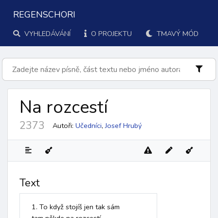
REGENSCHORI
VYHLEDÁVÁNÍ
O PROJEKTU
TMAVÝ MÓD
Na rozcestí
2373
Autoři:
Učedníci
,
Josef Hrubý
Text
1. To když stojíš jen tak sám
