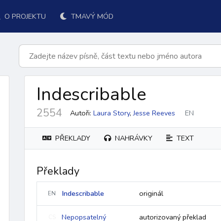
O PROJEKTU
TMAVÝ MÓD
Indescribable
2554
Autoři:
Laura Story
,
Jesse Reeves
EN
PŘEKLADY
NAHRÁVKY
TEXT
Překlady
k přijímání
po přijímání
závěr
ordinárium
responsoriá
Indescribable
originál
EN
Nepopsatelný
autorizovaný překlad
CS