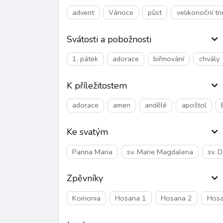
advent
Vánoce
půst
velikonoční tr
Svátosti a pobožnosti
1. pátek
adorace
biřmování
chvály
K příležitostem
adorace
amen
andělé
apoštol
Ke svatým
Panna Maria
sv. Marie Magdalena
sv. 
Zpěvníky
Koinonia
Hosana 1
Hosana 2
Hosa