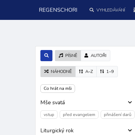
REGENSCHORI
VYHLEDÁVÁNÍ
PÍSNĚ
AUTOŘI
NÁHODNĚ
A–Z
1–9
Co hrát na mši
Mše svatá
vstup
před evangeliem
přinášení darů
Liturgický rok