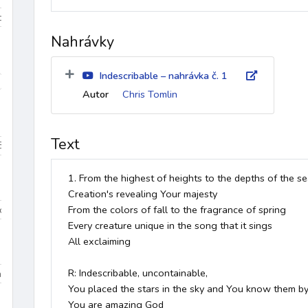
iduum
Velikonoce
mezidobí
Nahrávky
Indescribable – nahrávka č. 1
díky
k Duchu Svatému
ke křížové cestě
křest
křest
Autor
Chris Tomlin
Text
Beránek Boží
Bible
biřmování
bolest
bouře
Boží bl
1. From the highest of heights to the depths of the se
Creation's revealing Your majesty

Dominik
sv. Tomáš More
sv. Jan Bosco
sv. František z Assisi
From the colors of fall to the fragrance of spring

Every creature unique in the song that it sings

All exclaiming

R: Indescribable, uncontainable,

na 3
Dolany/Blahoslavenství
Chvalozpěvy 1
Chvalozpěvy
You placed the stars in the sky and You know them by
You are amazing God
