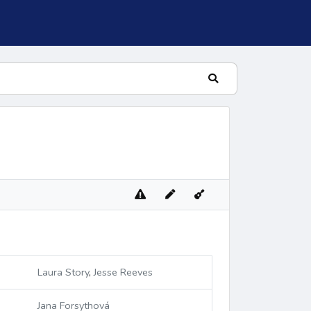
lní žalm
Laura Story
,
Jesse Reeves
Jana Forsythová