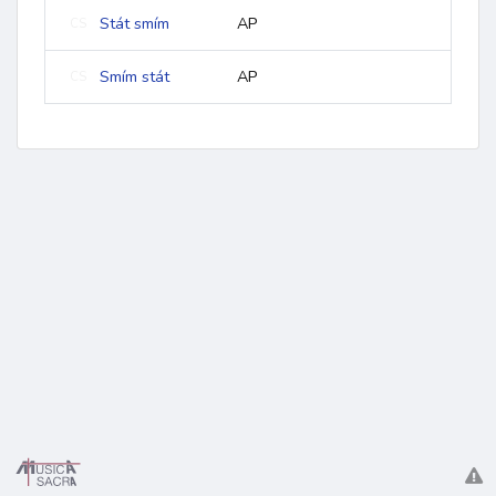
Stát smím
AP
CS
Smím stát
AP
CS