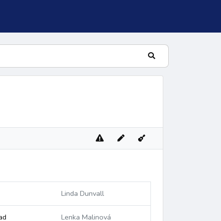
lní žalm
Linda Dunvall
ad
Lenka Malinová