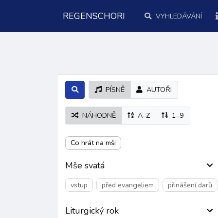
REGENSCHORI
VYHLEDÁVÁNÍ
PÍSNĚ
AUTOŘI
NÁHODNĚ
A–Z
1–9
Co hrát na mši
Mše svatá
vstup
před evangeliem
přinášení darů
Liturgický rok