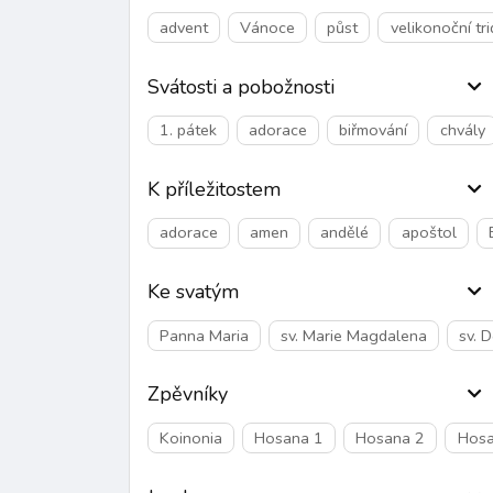
advent
Vánoce
půst
velikonoční tr
Svátosti a pobožnosti
1. pátek
adorace
biřmování
chvály
K příležitostem
adorace
amen
andělé
apoštol
Ke svatým
Panna Maria
sv. Marie Magdalena
sv. 
Zpěvníky
Koinonia
Hosana 1
Hosana 2
Hosa