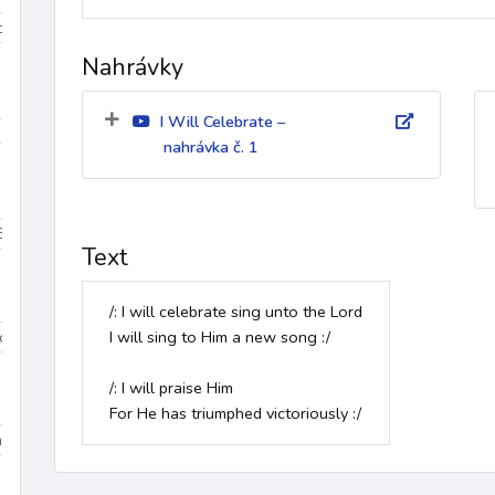
iduum
Velikonoce
mezidobí
Nahrávky
I Will Celebrate –
díky
k Duchu Svatému
ke křížové cestě
křest
křest
nahrávka č. 1
Beránek Boží
Bible
biřmování
bolest
bouře
Boží bl
Text
/: I will celebrate sing unto the Lord

Dominik
sv. Tomáš More
sv. Jan Bosco
sv. František z Assisi
I will sing to Him a new song :/

/: I will praise Him

For He has triumphed victoriously :/
na 3
Dolany/Blahoslavenství
Chvalozpěvy 1
Chvalozpěvy