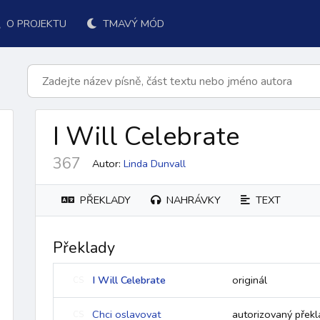
O PROJEKTU
TMAVÝ MÓD
I Will Celebrate
367
Autor:
Linda Dunvall
PŘEKLADY
NAHRÁVKY
TEXT
Překlady
k přijímání
po přijímání
závěr
ordinárium
responsoriá
I Will Celebrate
originál
CS
Chci oslavovat
autorizovaný překl
CS