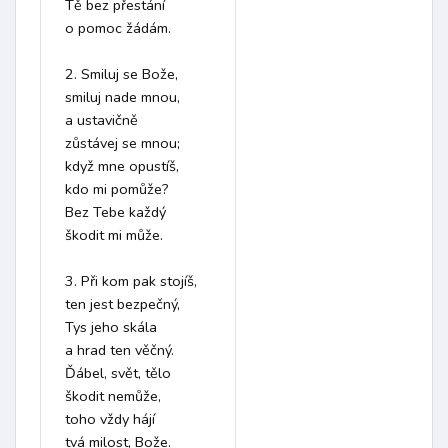
Tě bez přestání 

o pomoc žádám.

2.	Smiluj se Bože,  

smiluj nade mnou,   

a ustavičně  

zůstávej se mnou;   

když mne opustíš,  

kdo mi pomůže?  

Bez Tebe každý  

škodit mi může.

3.	Při kom pak stojíš,   

ten jest bezpečný,  

Tys jeho skála  

a hrad ten věčný.  

Ďábel, svět, tělo  

škodit nemůže,  

toho vždy hájí 

tvá milost, Bože.
