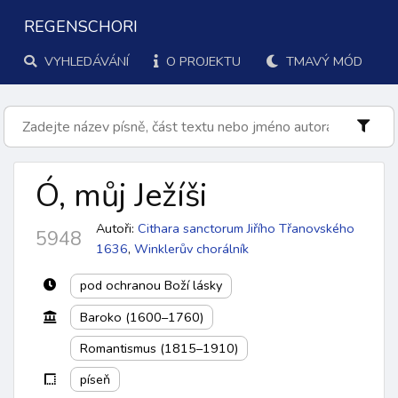
REGENSCHORI
VYHLEDÁVÁNÍ
O PROJEKTU
TMAVÝ MÓD
Ó, můj Ježíši
Autoři:
Cithara sanctorum Jiřího Třanovského
5948
1636
,
Winklerův chorálník
pod ochranou Boží lásky
Baroko (1600–1760)
Romantismus (1815–1910)
píseň