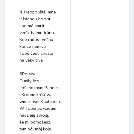
4.	Neopouštěj mne  

v žádnou hodinu,  

i po mé smrti  

veď k tvému trůnu.  

Kde radost věčná  

konce nemívá,  

Tobě čest, chvála  

na věky trvá.

#Polsky

O miły Jezu,  

coś mocnym Panem  

i Królem królów,  

wiecz nym Kapłanem.  

W Tobie pokładam   

nadzieję swoją,  

że mi pomożesz,  

tym ból mój koję.