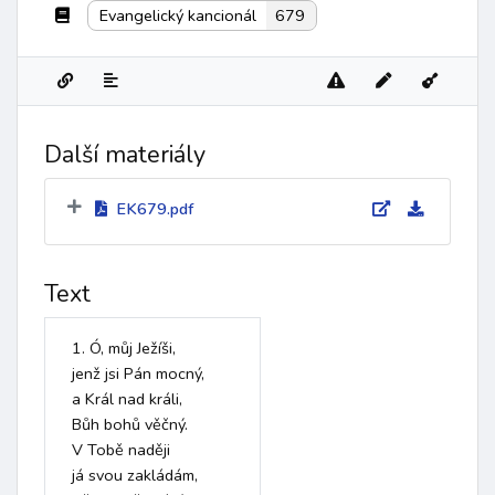
Evangelický kancionál
679
Další materiály
EK679.pdf
Text
1. Ó, můj Ježíši, 

jenž jsi Pán mocný,

a Král nad králi, 

Bůh bohů věčný.

V Tobě naději 

já svou zakládám,
