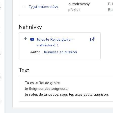
autorizovaný
P. 
iduum
Velikonoce
mezidobí
Ty jsi králem slávy
CS
překlad
Bl
Nahrávky
díky
k Duchu Svatému
ke křížové cestě
křest
křest
Tu es le Roi de gloire –
nahrávka č. 1
Autor
Jeunesse en Mission
Beránek Boží
Bible
biřmování
bolest
bouře
Boží bl
Text
Dominik
sv. Tomáš More
sv. Jan Bosco
sv. František z Assisi
Tu es le Roi de gloire, 

le Seigneur des seigneurs,

le soleil de la justice, sous tes ailes est la guérison.
na 3
Dolany/Blahoslavenství
Chvalozpěvy 1
Chvalozpěvy