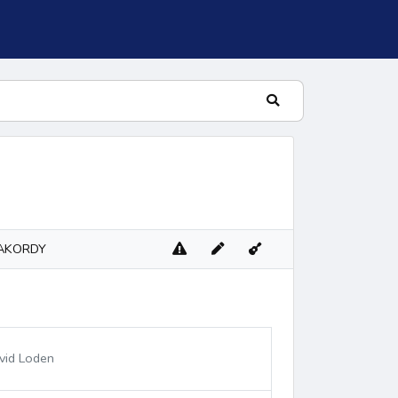
AKORDY
lní žalm
vid Loden