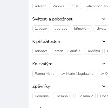
advent
Vánoce
půst
velikonoční tr
Svátosti a pobožnosti
1. pátek
adorace
biřmování
chvály
K příležitostem
adorace
amen
andělé
apoštol
Ke svatým
Panna Maria
sv. Marie Magdalena
sv. 
Zpěvníky
Koinonia
Hosana 1
Hosana 2
Hosa