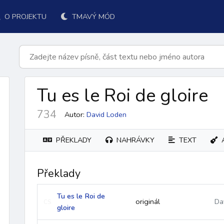
O PROJEKTU
TMAVÝ MÓD
Tu es le Roi de gloire
734
Autor:
David Loden
PŘEKLADY
NAHRÁVKY
TEXT
Překlady
k přijímání
po přijímání
závěr
ordinárium
responsoriá
Tu es le Roi de
originál
Da
CS
gloire