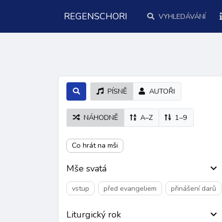
REGENSCHORI
VYHLEDÁVÁNÍ
PÍSNĚ
AUTOŘI
NÁHODNĚ
A–Z
1–9
Co hrát na mši
Mše svatá
vstup
před evangeliem
přinášení darů
Liturgický rok