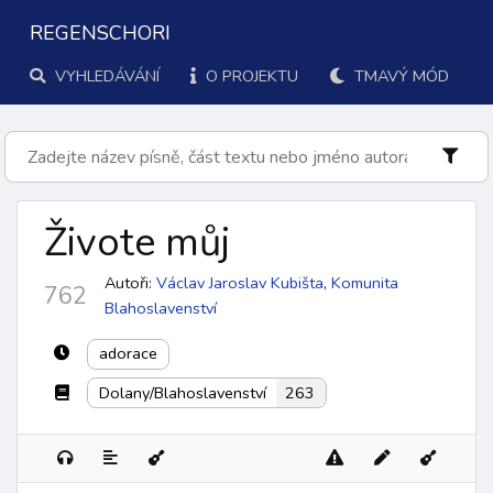
REGENSCHORI
VYHLEDÁVÁNÍ
O PROJEKTU
TMAVÝ MÓD
Živote můj
Autoři:
Václav Jaroslav Kubišta
,
Komunita
762
Blahoslavenství
adorace
Dolany/Blahoslavenství
263