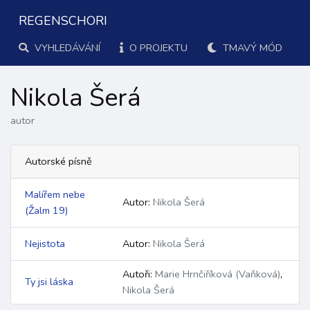
REGENSCHORI
VYHLEDÁVÁNÍ
O PROJEKTU
TMAVÝ MÓD
Nikola Šerá
autor
Autorské písně
Malířem nebe
Autor:
Nikola Šerá
(Žalm 19
)
Nejistota
Autor:
Nikola Šerá
Autoři:
Marie Hrnčiříková (Vaňková)
,
Ty jsi láska
Nikola Šerá