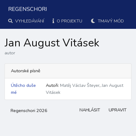
REGENSCHORI
VYHLEDÁVÁNÍ
O PROJEKTU
TMAVÝ MÓD
Jan August Vitásek
autor
Autorské písně
Útěcho duše
Autoři:
Matěj Václav Šteyer
,
Jan August
mé
Vitásek
NAHLÁSIT
UPRAVIT
Regenschori 2026