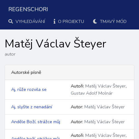
REGENSCHORI
VYHLEDÁVÁNÍ
O PROJEKTU
TMAVÝ MÓD
Matěj Václav Šteyer
autor
Autorské písně
Autoři:
Matěj Václav Šteyer
,
Aj, růže rozvila se
Gustav Adolf Molnár
Aj, slyšte z nenadání
Autor:
Matěj Václav Šteyer
Anděle Boží, strážce můj
Autor:
Matěj Václav Šteyer
Autoři:
Matěj Václav Šteyer
,
Anděle boží, strážce můj