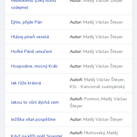
nebeskému
(Díky Bohu
Autor:
Matěj Václav Šteyer
vzdejme
)
Ejhle, přijde Pán
Autor:
Matěj Václav Šteyer
Hlásej píseň veselá
Autor:
Matěj Václav Šteyer
Hořké Páně umučení
Autor:
Matěj Václav Šteyer
Hospodine, mocný Králi
Autor:
Matěj Václav Šteyer
Autoři:
Matěj Václav Šteyer
,
Jak růže krásná
KSJ - Kancionál svatojánský
Autoři:
Poimon
,
Matěj Václav
Jakou to vůní dýchá zem
Šteyer
Ježíška vítat pospěšme
Autor:
Matěj Václav Šteyer
Autoři:
Hlohovský
,
Matěj
Když na kříži pněl Spasitel