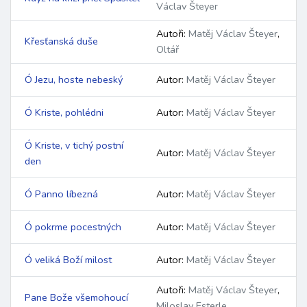
Václav Šteyer
Autoři:
Matěj Václav Šteyer
,
Křesťanská duše
Oltář
Ó Jezu, hoste nebeský
Autor:
Matěj Václav Šteyer
Ó Kriste, pohlédni
Autor:
Matěj Václav Šteyer
Ó Kriste, v tichý postní
Autor:
Matěj Václav Šteyer
den
Ó Panno líbezná
Autor:
Matěj Václav Šteyer
Ó pokrme pocestných
Autor:
Matěj Václav Šteyer
Ó veliká Boží milost
Autor:
Matěj Václav Šteyer
Autoři:
Matěj Václav Šteyer
,
Pane Bože všemohoucí
Miloslav Esterle