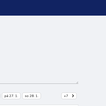
pá 27. 1.
so 28. 1.
+7