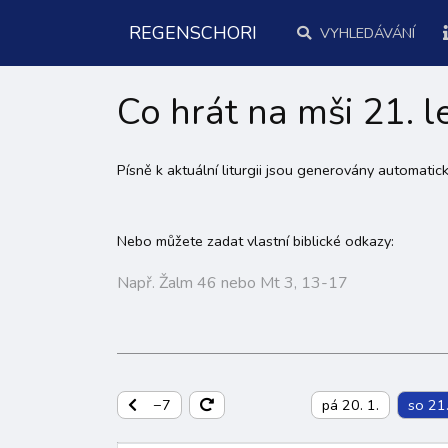
REGENSCHORI
VYHLEDÁVÁNÍ
Co hrát na mši 21. 
Písně k aktuální liturgii jsou generovány automati
Nebo můžete zadat vlastní biblické odkazy:
−7
pá 20. 1.
so 21.