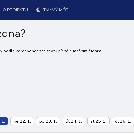
O PROJEKTU
TMAVÝ MÓD
ledna?
cky podle korespondence textu písně s mešním čtením.
 1.
ne 22. 1.
po 23. 1.
út 24. 1.
st 25. 1.
čt 26. 1.