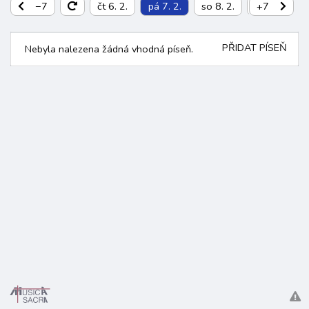
−7
čt 6. 2.
pá 7. 2.
so 8. 2.
ne 9. 2.
+7
PŘIDAT PÍSEŇ
Nebyla nalezena žádná vhodná píseň.