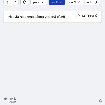
−7
pá 7. 2.
so 8. 2.
ne 9. 2.
+7
po 10. 2.
PŘIDAT PÍSEŇ
Nebyla nalezena žádná vhodná píseň.