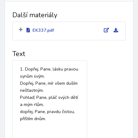
Další materiály
EK337.pdf
Text
1. Dopřej, Pane, lásku pravou 

synům svým.

Dopřej, Pane, mír všem duším 

nešťastným.

Pohlaď, Pane, pláč svých dětí 

a mým rtům,

dopřej, Pane, pravdu čistou, 

příštím dnům.
