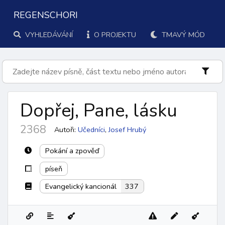
REGENSCHORI
VYHLEDÁVÁNÍ
O PROJEKTU
TMAVÝ MÓD
Dopřej, Pane, lásku
2368
Autoři:
Učedníci
,
Josef Hrubý
Pokání a zpověď
píseň
Evangelický kancionál
337