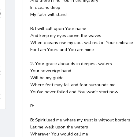
And there I find You in the mystery

In oceans deep

a
polština
němčina
francouzština
španělština
port
My faith will stand

R: I will call upon Your name

And keep my eyes above the waves

Renesance (1400–1600)
Baroko (1600–1760)
Klasicism
When oceans rise my soul will rest in Your embrace

For I am Yours and You are mine 

2. Your grace abounds in deepest waters

a
kánon
koleda
píseň
chorál
evangelijní moteto
Your sovereign hand

Will be my guide

Where feet may fail and fear surrounds me

You've never failed and You won't start now

itera
varhany
schola / sbor
baryton
tuba
triangl
R:

B: Spirit lead me where my trust is without borders

Let me walk upon the waters

Wherever You would call me
