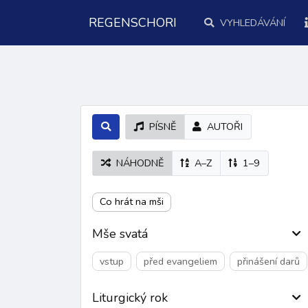
REGENSCHORI
VYHLEDÁVÁNÍ
PÍSNĚ
AUTOŘI
NÁHODNĚ
A–Z
1–9
Co hrát na mši
Mše svatá
vstup
před evangeliem
přinášení darů
Liturgický rok