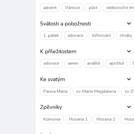
advent
Vánoce
půst
velikonoční tr
Svátosti a pobožnosti
1. pátek
adorace
biřmování
chvály
K příležitostem
adorace
amen
andělé
apoštol
Ke svatým
Panna Maria
sv. Marie Magdalena
sv. 
Zpěvníky
Koinonia
Hosana 1
Hosana 2
Hosa