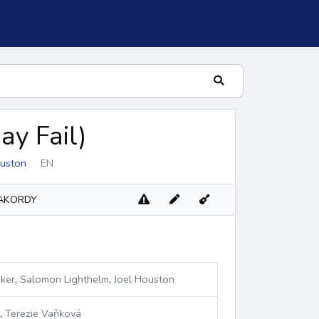
ay Fail
)
ouston
EN
AKORDY
lní žalm
ker
,
Salomon Lighthelm
,
Joel Houston
,
Terezie Vaňková