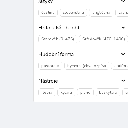
Jazyky
čeština
slovenština
angličtina
latin
Historické období
Starověk (0–476)
Středověk (476–1400)
Hudební forma
pastorela
hymnus (chvalozpěv)
antifon
Nástroje
flétna
kytara
piano
baskytara
c