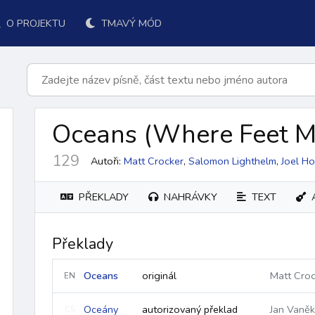
O PROJEKTU
TMAVÝ MÓD
Oceans
(Where Feet M
129
Autoři:
Matt Crocker
,
Salomon Lighthelm
,
Joel H
PŘEKLADY
NAHRÁVKY
TEXT
Překlady
k přijímání
po přijímání
závěr
ordinárium
responsoriá
Oceans
originál
Matt Croc
EN
Oceány
autorizovaný překlad
Jan Vaněk
CS