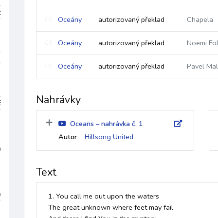
iduum
Velikonoce
mezidobí
Oceány
autorizovaný překlad
Chapela
CS
Oceány
autorizovaný překlad
Noemi Fol
CS
díky
k Duchu Svatému
ke křížové cestě
křest
křest
Oceány
autorizovaný překlad
Pavel Mal
CS
Nahrávky
Beránek Boží
Bible
biřmování
bolest
bouře
Boží bl
Oceans – nahrávka č. 1
Autor
Hillsong United
Dominik
sv. Tomáš More
sv. Jan Bosco
sv. František z Assisi
Text
na 3
Dolany/Blahoslavenství
Chvalozpěvy 1
Chvalozpěvy
1. You call me out upon the waters

The great unknown where feet may fail
